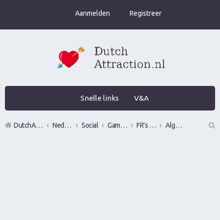
Aanmelden
Registreer
Snelle links
V&A
DutchAttraction.nl
Nederlands grootste Dutch Attraction, Lifestyle, Vrouwen versieren en Pick-Up (PUA) Forum
Social
Gamen en vrouwen versieren in de praktijk (Infield)
FR's en LR's (alles mag fotos, nummers, etc)
Algemeen Pick Up of vrouwen versieren video's
Z
oe
k