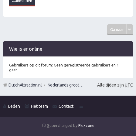
Ga naar
Wie is er online
Gebruikers op dit forum: Geen geregistreerde gebruikers en 1
gast
DutchAttraction.nl
Nederlands grootste Dutch Attraction, Lifestyle, Vrouwen versieren en Pick-Up (PUA) Forum
Alle tijden zijn
UTC
Leden
Het team
Contact
😏
S
upercharged by
Flexzone