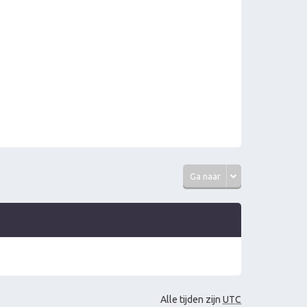
c
h
t
Ga naar
Alle tijden zijn
UTC