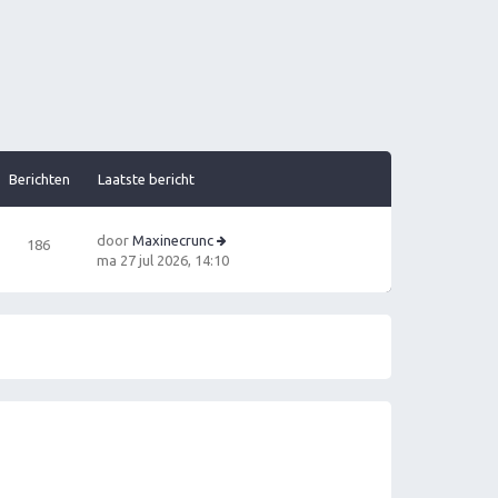
Berichten
Laatste bericht
door
Maxinecrunc
186
B
ma 27 jul 2026, 14:10
e
ki
jk
la
a
ts
t
e
b
e
ri