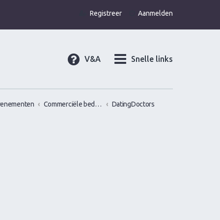
Registreer
Aanmelden
V&A
Snelle links
venementen
Commerciële bedrijven / Reviews van versier workshops en pick up bootcamps
DatingDoctors