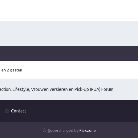
 en 2 gasten
ction, Lifestyle, Vrouwen versieren en Pick-Up (PUA) Forum
m
Contact
😏
S
upercharged by
Flexzone