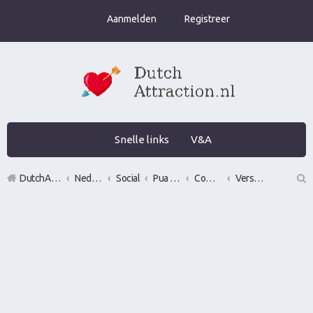
Aanmelden
Registreer
Snelle links
V&A
DutchAttraction.nl
Nederlands grootste Dutch Attraction, Lifestyle, Vrouwen versieren en Pick-Up (PUA) Forum
Social
Pua evenementen
Commerciële bedrijven / Reviews van versier workshops en pick up bootcamps
VersierCoach.nl
Z
oe
k