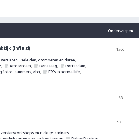
Onderwerpen
tijk (Infield)
1563
ersieren, verleiden, ontmoeten en daten
,
?
,
Amsterdam
,
Den Haag
,
Rotterdam
,
ag fotos, nummers, etc)
,
FR's in normal life
,
28
975
 VersierWorkshops en PickupSeminars
,
er workshops en pick up bootcamps
,
DatingDoctors
,