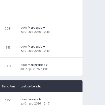
t
jk
e
la
b
a
e
ts
ri
t
c
e
h
door
Marcianob
b
2041
t
B
za 01 aug 2026, 10:48
e
e
ri
ki
c
jk
h
door
Marcianob
245
la
t
B
za 01 aug 2026, 10:49
a
e
ts
ki
t
jk
door
Maxinecrunc
e
1715
la
B
ma 27 jul 2026, 14:03
b
a
e
e
ts
ki
ri
t
jk
c
e
la
Berichten
Laatste bericht
h
b
a
t
e
ts
ri
t
door
curvers
1255
c
e
B
za 01 aug 2026, 13:17