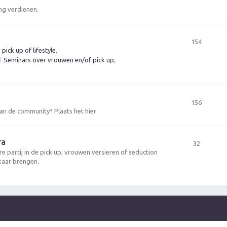
ng verdienen.
154
ick up of lifestyle
,
Seminars over vrouwen en/of pick up
,
156
 aan de community? Plaats het hier
ra
32
re partij in de pick up, vrouwen versieren of seduction
kaar brengen.