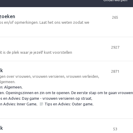
rzoeken
265
tips en/of opmerkingen. Laat het ons weten zodat we
2927
t is de plek waar je jezelf kunt voorstellen
lk
2871
vragen over vrouwen, vrouwen versieren, vrouwen verleiden,
algemeen.
en: Algemeen
,
n. Openingszinnen en zin om te openen. De eerste stap om te gaan vrouwen 
ps en Advies: Day game - vrouwen versieren op straat
,
en Advies: Inner Game
,
Tips en Advies: Outer game
,
lk
53