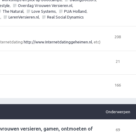
estyle
,
Overdag Vrouwen Versieren.nl
,
The Natural
,
Love Systems
,
PUA Holland
,
s
,
LerenVersieren.nl
,
Real Social Dynamics
208
Internetdating
http://www.Internetdatinggeheimen.nl
, etc)
21
166
Onderwerpen
r vrouwen versieren, gamen, ontmoeten of
69