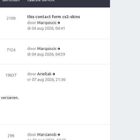
this contact form cs2-skins
2109
door
Marquiscic
B
di 04 aug 2026, 04:41
e
ki
jk
door
Marquiscic
7124
la
B
di 04 aug 2026, 04:59
a
e
ts
ki
t
jk
e
door
Arieltak
19637
la
b
B
vr 07 aug 2026, 21:36
a
e
e
ts
ri
ki
t
c
jk
versieren.
e
h
la
b
t
a
e
ts
ri
t
c
e
h
b
t
door
Marcianob
e
299
B