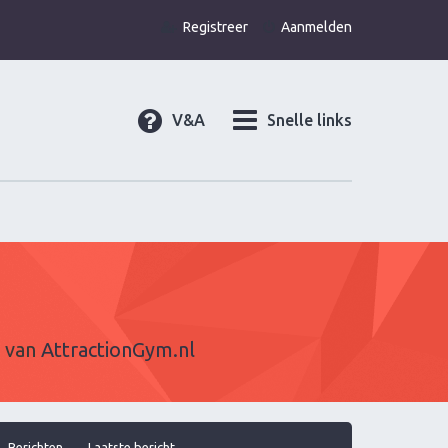
Registreer
Aanmelden
V&A
Snelle links
l van
AttractionGym.nl
Berichten
Laatste bericht