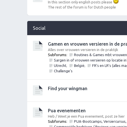
In this section only english posts please
The rest of the forum is for Dutch people
Social
Gamen en vrouwen versieren in de prak
Alles over vrouwen versieren in de praktijk
Subforums:
Routines & Games mbt vrouwen v
Sargen in of vrouwen versieren op locatie in
Utrecht
,
België
,
FR's en LR's (alles m
Challenge's
Find your wingman
Pua evenementen
Heb / Weet je een Pua evenement, post ze hier
Subforums:
PUA-Bootcamps, Versiercursus,
Commerciële bedrijven / Reviews van versi