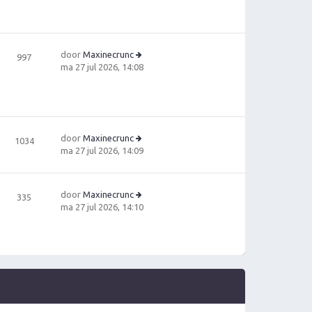
h
b
e
t
e
ki
ri
jk
c
la
door
Maxinecrunc
h
997
a
B
ma 27 jul 2026, 14:08
t
ts
e
t
ki
e
jk
b
la
e
a
ri
door
Maxinecrunc
1034
ts
c
B
ma 27 jul 2026, 14:09
t
h
e
e
t
ki
b
jk
e
door
Maxinecrunc
335
la
ri
B
ma 27 jul 2026, 14:10
a
c
e
ts
h
ki
t
t
jk
e
la
b
a
e
ts
ri
t
c
e