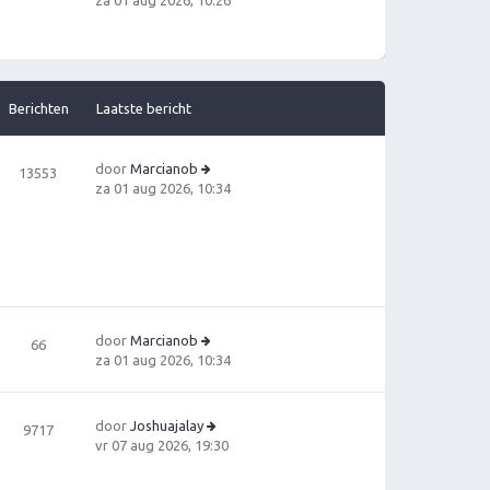
za 01 aug 2026, 10:26
ri
e
c
ki
h
jk
t
la
a
Berichten
Laatste bericht
ts
t
e
door
Marcianob
13553
b
B
za 01 aug 2026, 10:34
e
e
ri
ki
c
jk
h
la
t
a
ts
t
door
Marcianob
66
e
B
za 01 aug 2026, 10:34
b
e
e
ki
ri
jk
c
door
Joshuajalay
9717
la
h
B
vr 07 aug 2026, 19:30
a
t
e
ts
ki