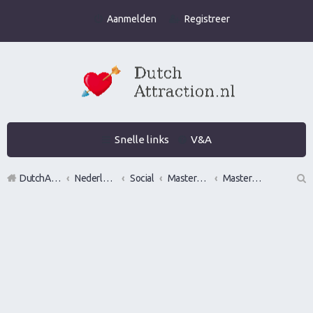
Aanmelden
Registreer
Snelle links
V&A
DutchAttraction.nl
Nederlands grootste Dutch Attraction, Lifestyle, Vrouwen versieren en Pick-Up (PUA) Forum
Social
Mastermindgroepen
Mastermind Rotterdam
Z
oe
k