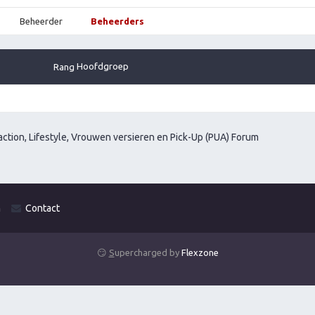
Beheerder
Beheerders
Hoofdgroep
Rang
ction, Lifestyle, Vrouwen versieren en Pick-Up (PUA) Forum
m
Contact
😏
S
upercharged by
Flexzone