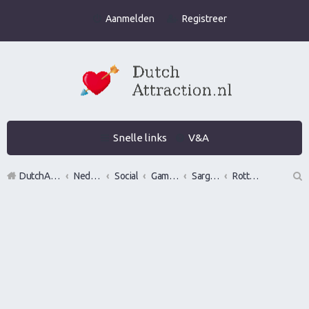
Aanmelden
Registreer
Snelle links
V&A
DutchAttraction.nl
Nederlands grootste Dutch Attraction, Lifestyle, Vrouwen versieren en Pick-Up (PUA) Forum
Social
Gamen en vrouwen versieren in de praktijk (Infield)
Sargen in of vrouwen versieren op locatie in?
Rotterdam
Z
oe
k