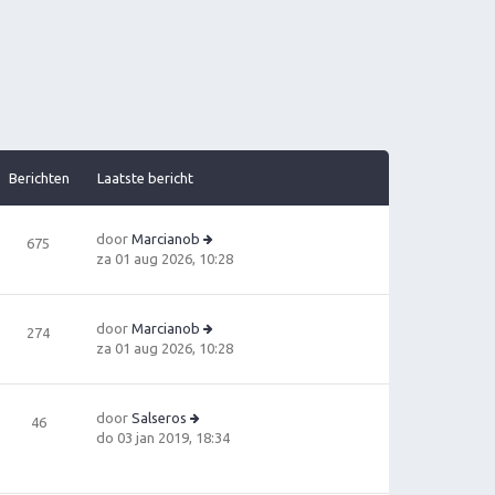
Berichten
Laatste bericht
door
Marcianob
675
B
za 01 aug 2026, 10:28
e
ki
jk
door
Marcianob
274
la
B
za 01 aug 2026, 10:28
a
e
ts
ki
t
jk
e
door
Salseros
46
la
B
b
do 03 jan 2019, 18:34
a
e
e
ts
ki
ri
t