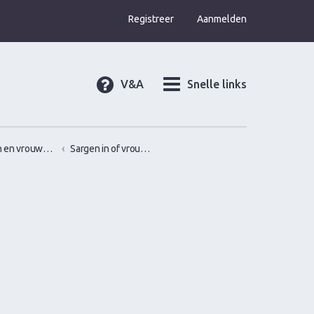
Registreer
Aanmelden
V&A
Snelle links
Gamen en vrouwen versieren in de praktijk (Infield)
Sargen in of vrouwen versieren op locatie in?