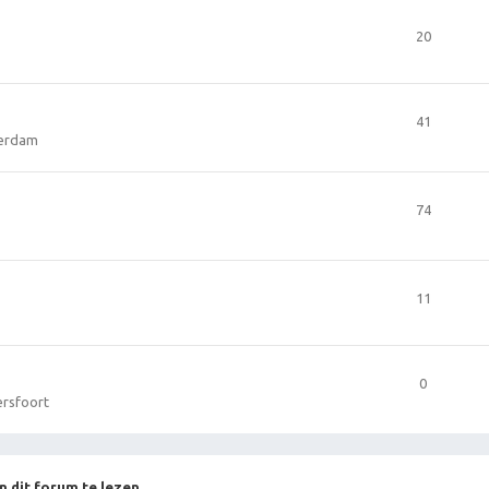
20
41
terdam
74
11
0
ersfoort
n dit forum te lezen.