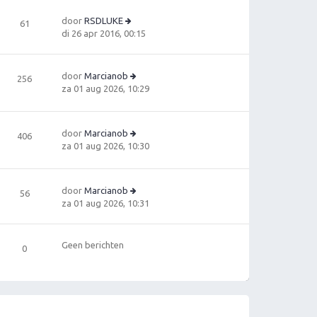
jk
c
e
la
h
b
door
RSDLUKE
61
a
t
B
e
di 26 apr 2016, 00:15
ts
e
ri
t
ki
c
e
jk
h
door
Marcianob
b
256
la
t
B
za 01 aug 2026, 10:29
e
a
e
ri
ts
ki
c
t
jk
h
door
Marcianob
e
406
la
t
B
za 01 aug 2026, 10:30
b
a
e
e
ts
ki
ri
t
jk
c
e
door
Marcianob
56
la
h
b
B
za 01 aug 2026, 10:31
a
t
e
e
ts
ri
ki
t
c
jk
Geen berichten
e
0
h
la
b
t
a
e
ts
ri
t
c
e
h
b