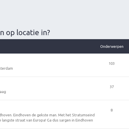
 op locatie in?
Onderwerpen
103
sterdam
37
Haag
8
ndhoven. Eindhoven de gekste man. Met het Stratumseind
 langste straat van Europa! Ga dus sargen in Eindhoven