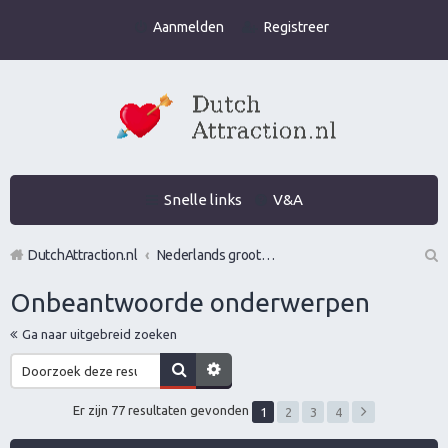
Aanmelden
Registreer
Snelle links
V&A
DutchAttraction.nl
Nederlands grootste Dutch Attraction, Lifestyle, Vrouwen versieren en Pick-Up (PUA) Forum
Z
Onbeantwoorde onderwerpen
oe
Ga naar uitgebreid zoeken
k
Er zijn 77 resultaten gevonden
1
2
3
4