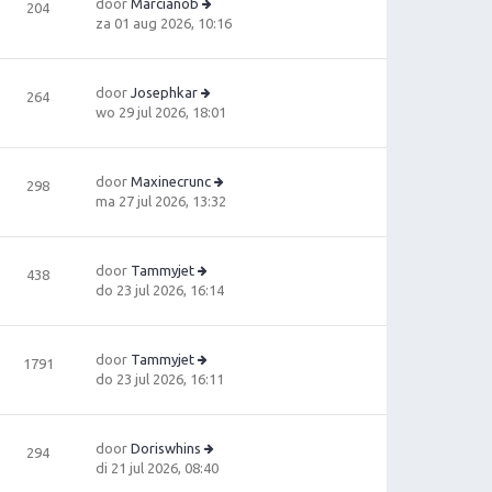
door
Marcianob
204
B
za 01 aug 2026, 10:16
e
ki
jk
door
Josephkar
264
la
B
wo 29 jul 2026, 18:01
a
e
ts
ki
t
jk
e
door
Maxinecrunc
298
la
b
B
ma 27 jul 2026, 13:32
a
e
e
ts
ri
ki
t
c
jk
e
door
Tammyjet
438
h
la
B
b
do 23 jul 2026, 16:14
t
a
e
e
ts
ki
ri
t
jk
c
e
door
Tammyjet
1791
la
h
B
b
do 23 jul 2026, 16:11
a
t
e
e
ts
ki
ri
t
jk
c
e
door
Doriswhins
294
la
h
b
B
di 21 jul 2026, 08:40
a
t
e
e