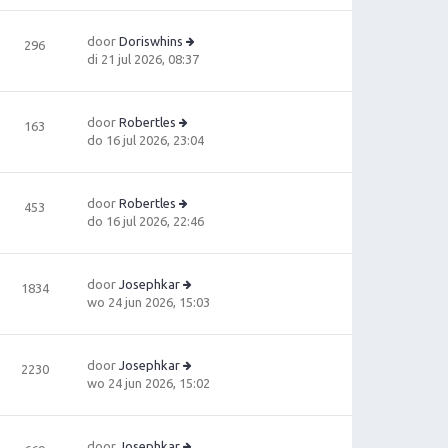
ts
ri
ki
t
c
jk
e
door
Doriswhins
296
h
la
b
B
di 21 jul 2026, 08:37
t
a
e
e
ts
ri
ki
t
c
jk
e
door
Robertles
163
h
la
B
b
do 16 jul 2026, 23:04
t
a
e
e
ts
ki
ri
t
jk
c
e
door
Robertles
453
la
h
B
b
do 16 jul 2026, 22:46
a
t
e
e
ts
ki
ri
t
jk
c
e
door
Josephkar
1834
la
h
b
B
wo 24 jun 2026, 15:03
a
t
e
e
ts
ri
ki
t
c
jk
e
door
Josephkar
2230
h
la
b
B
wo 24 jun 2026, 15:02
t
a
e
e
ts
ri
ki
t
c
jk
e
door
Josephkar