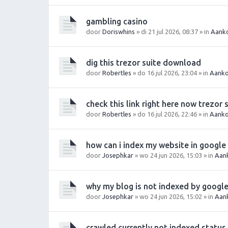
gambling casino
door
Doriswhins
» di 21 jul 2026, 08:37 » in
Aanko
dig this trezor suite download
door
Robertles
» do 16 jul 2026, 23:04 » in
Aanko
check this link right here now trezor 
door
Robertles
» do 16 jul 2026, 22:46 » in
Aanko
how can i index my website in google
door
Josephkar
» wo 24 jun 2026, 15:03 » in
Aan
why my blog is not indexed by googl
door
Josephkar
» wo 24 jun 2026, 15:02 » in
Aan
crawled currently not indexed status