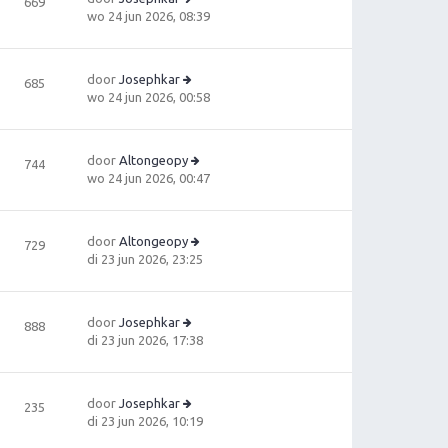
669
h
la
b
B
wo 24 jun 2026, 08:39
t
a
e
e
ts
ri
ki
t
c
jk
e
door
Josephkar
685
h
la
b
B
wo 24 jun 2026, 00:58
t
a
e
e
ts
ri
ki
t
c
jk
e
door
Altongeopy
744
h
la
b
B
wo 24 jun 2026, 00:47
t
a
e
e
ts
ri
ki
t
c
jk
e
door
Altongeopy
729
h
la
b
B
di 23 jun 2026, 23:25
t
a
e
e
ts
ri
ki
t
c
jk
e
door
Josephkar
888
h
la
B
b
di 23 jun 2026, 17:38
t
a
e
e
ts
ki
ri
t
jk
c
e
door
Josephkar
235
la
h
B
b
di 23 jun 2026, 10:19
a
t
e
e
ts