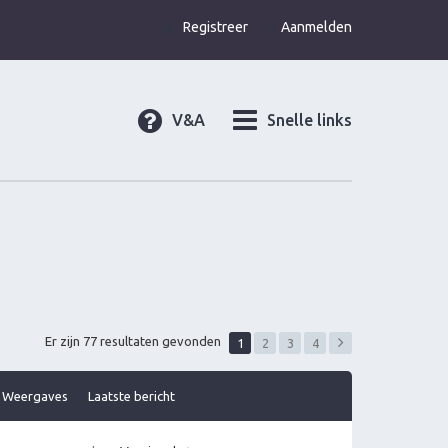
Registreer
Aanmelden
V&A
Snelle links
Er zijn 77 resultaten gevonden
1
2
3
4
Weergaves
Laatste bericht