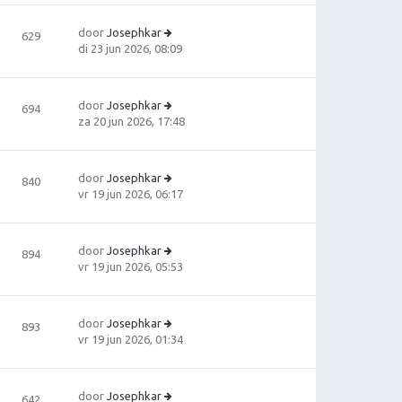
ki
ri
t
jk
c
e
door
Josephkar
629
la
h
b
B
di 23 jun 2026, 08:09
a
t
e
e
ts
ri
ki
t
c
jk
e
door
Josephkar
694
h
la
b
B
za 20 jun 2026, 17:48
t
a
e
e
ts
ri
ki
t
c
jk
e
door
Josephkar
840
h
la
b
B
vr 19 jun 2026, 06:17
t
a
e
e
ts
ri
ki
t
c
jk
e
door
Josephkar
894
h
la
b
B
vr 19 jun 2026, 05:53
t
a
e
e
ts
ri
ki
t
c
jk
e
door
Josephkar
893
h
la
b
B
vr 19 jun 2026, 01:34
t
a
e
e
ts
ri
ki
t
c
jk
e
door
Josephkar
642