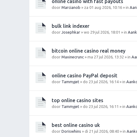
online casino with fast payouts
door
Marcianob
» za 01 aug 2026, 10:16 » in
Aan
bulk link indexer
door
Josephkar
» wo 29 jul 2026, 18:01 » in
Aank
bitcoin online casino real money
door
Maxinecrunc
» ma 27 jul 2026, 13:32 » in
Aa
online casino PayPal deposit
door
Tammyjet
» do 23 jul 2026, 16:14 » in
Aanko
top online casino sites
door
Tammyjet
» do 23 jul 2026, 16:11 » in
Aanko
best online casino uk
door
Doriswhins
» di 21 jul 2026, 08:40 » in
Aanko