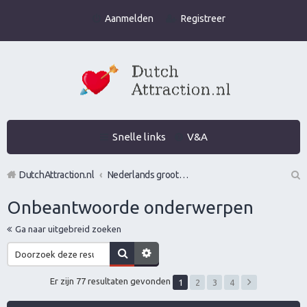
Aanmelden
Registreer
Snelle links
V&A
DutchAttraction.nl
Nederlands grootste Dutch Attraction, Lifestyle, Vrouwen versieren en Pick-Up (PUA) Forum
Z
Onbeantwoorde onderwerpen
oe
Ga naar uitgebreid zoeken
k
Er zijn 77 resultaten gevonden
1
2
3
4