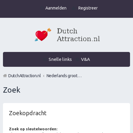
Aanmelden
Registreer
Snelle links
V&A
DutchAttraction.nl
Nederlands grootste Dutch Attraction, Lifestyle, Vrouwen versieren en Pick-Up (PUA) Forum
Zoek
Zoekopdracht
Zoek op sleutelwoorden: