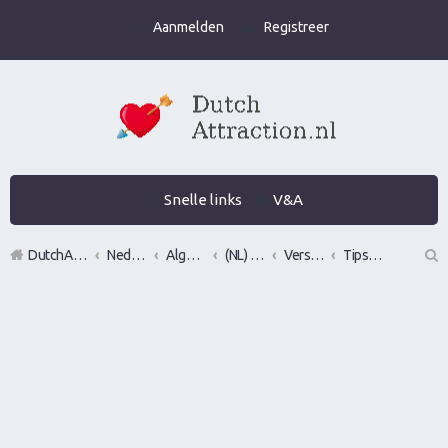
Aanmelden
Registreer
Snelle links
V&A
DutchAttraction.nl
Nederlands grootste Dutch Attraction, Lifestyle, Vrouwen versieren en Pick-Up (PUA) Forum
Algemeen
(NL) General Seduction/Attraction talk
Versiertips over vrouwen versieren, flirten en verleiden
Tips en Advies: Daten met vrouwen
Z
oe
k