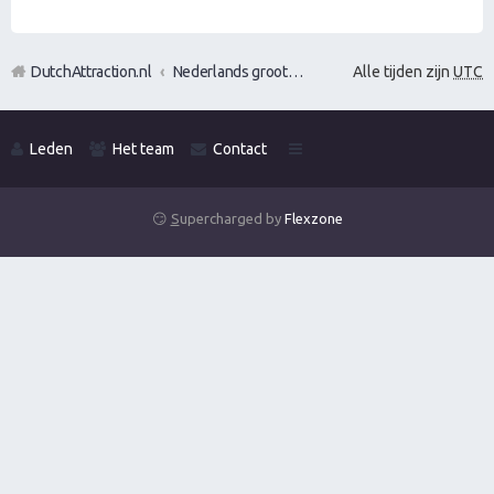
DutchAttraction.nl
Nederlands grootste Dutch Attraction, Lifestyle, Vrouwen versieren en Pick-Up (PUA) Forum
Alle tijden zijn
UTC
Leden
Het team
Contact
😏
S
upercharged by
Flexzone