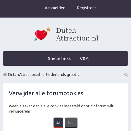
Aanmelden
Registreer
Snelle links
V&A
DutchAttraction.nl
Nederlands grootste Dutch Attraction, Lifestyle, Vrouwen versieren en Pick-Up (PUA) Forum
Z
Verwijder alle forumcookies
oe
k
Weet je zeker dat je alle cookies ingesteld door dit forum wilt
verwijderen?