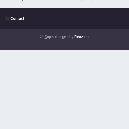
m
Contact
😏
S
upercharged by
Flexzone