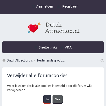
Aanmelden
Registreer
Snelle links
V&A
DutchAttraction.nl
Nederlands grootste Dutch Attraction, Lifestyle, Vrouwen versieren en Pick-Up (PUA) Forum
Z
Verwijder alle forumcookies
oe
k
Weet je zeker dat je alle cookies ingesteld door dit forum wilt
verwijderen?