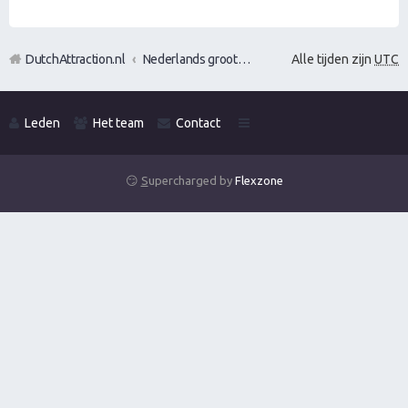
DutchAttraction.nl
Nederlands grootste Dutch Attraction, Lifestyle, Vrouwen versieren en Pick-Up (PUA) Forum
Alle tijden zijn
UTC
Leden
Het team
Contact
😏
S
upercharged by
Flexzone