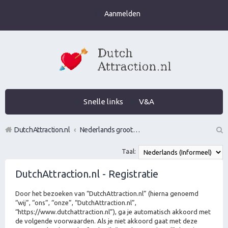
Aanmelden
Snelle links
V&A
DutchAttraction.nl
Nederlands grootste Dutch Attraction, Lifestyle, Vrouwen versieren en Pick-Up (PUA) Forum
Z
Taal:
oe
DutchAttraction.nl - Registratie
k
Door het bezoeken van “DutchAttraction.nl” (hierna genoemd
“wij”, “ons”, “onze”, “DutchAttraction.nl”,
“https://www.dutchattraction.nl”), ga je automatisch akkoord met
de volgende voorwaarden. Als je niet akkoord gaat met deze