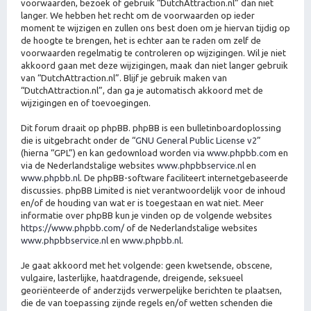
voorwaarden, bezoek of gebruik “DutchAttraction.nl” dan niet
langer. We hebben het recht om de voorwaarden op ieder
moment te wijzigen en zullen ons best doen om je hiervan tijdig op
de hoogte te brengen, het is echter aan te raden om zelf de
voorwaarden regelmatig te controleren op wijzigingen. Wil je niet
akkoord gaan met deze wijzigingen, maak dan niet langer gebruik
van “DutchAttraction.nl”. Blijf je gebruik maken van
“DutchAttraction.nl”, dan ga je automatisch akkoord met de
wijzigingen en of toevoegingen.
Dit forum draait op phpBB. phpBB is een bulletinboardoplossing
die is uitgebracht onder de “
GNU General Public License v2
”
(hierna “GPL”) en kan gedownload worden via
www.phpbb.com
en
via de Nederlandstalige websites
www.phpbbservice.nl
en
www.phpbb.nl
. De phpBB-software faciliteert internetgebaseerde
discussies. phpBB Limited is niet verantwoordelijk voor de inhoud
en/of de houding van wat er is toegestaan en wat niet. Meer
informatie over phpBB kun je vinden op de volgende websites
https://www.phpbb.com/
of de Nederlandstalige websites
www.phpbbservice.nl
en
www.phpbb.nl
.
Je gaat akkoord met het volgende: geen kwetsende, obscene,
vulgaire, lasterlijke, haatdragende, dreigende, seksueel
georiënteerde of anderzijds verwerpelijke berichten te plaatsen,
die de van toepassing zijnde regels en/of wetten schenden die