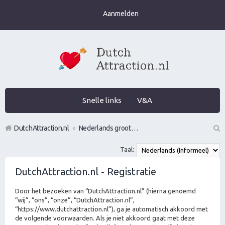
Aanmelden
Snelle links
V&A
DutchAttraction.nl
Nederlands grootste Dutch Attraction, Lifestyle, Vrouwen versieren en Pick-Up (PUA) Forum
Z
Taal:
oe
DutchAttraction.nl - Registratie
k
Door het bezoeken van “DutchAttraction.nl” (hierna genoemd
“wij”, “ons”, “onze”, “DutchAttraction.nl”,
“https://www.dutchattraction.nl”), ga je automatisch akkoord met
de volgende voorwaarden. Als je niet akkoord gaat met deze