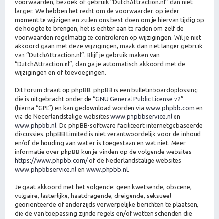
voorwaarden, bezoek of gebruik “DutchAttraction.nl” dan niet
langer. We hebben het recht om de voorwaarden op ieder
moment te wijzigen en zullen ons best doen om je hiervan tijdig op
de hoogte te brengen, het is echter aan te raden om zelf de
voorwaarden regelmatig te controleren op wijzigingen. Wil je niet
akkoord gaan met deze wijzigingen, maak dan niet langer gebruik
van “DutchAttraction.nl”. Blijf je gebruik maken van
“DutchAttraction.nl”, dan ga je automatisch akkoord met de
wijzigingen en of toevoegingen.
Dit forum draait op phpBB. phpBB is een bulletinboardoplossing
die is uitgebracht onder de “
GNU General Public License v2
”
(hierna “GPL”) en kan gedownload worden via
www.phpbb.com
en
via de Nederlandstalige websites
www.phpbbservice.nl
en
www.phpbb.nl
. De phpBB-software faciliteert internetgebaseerde
discussies. phpBB Limited is niet verantwoordelijk voor de inhoud
en/of de houding van wat er is toegestaan en wat niet. Meer
informatie over phpBB kun je vinden op de volgende websites
https://www.phpbb.com/
of de Nederlandstalige websites
www.phpbbservice.nl
en
www.phpbb.nl
.
Je gaat akkoord met het volgende: geen kwetsende, obscene,
vulgaire, lasterlijke, haatdragende, dreigende, seksueel
georiënteerde of anderzijds verwerpelijke berichten te plaatsen,
die de van toepassing zijnde regels en/of wetten schenden die