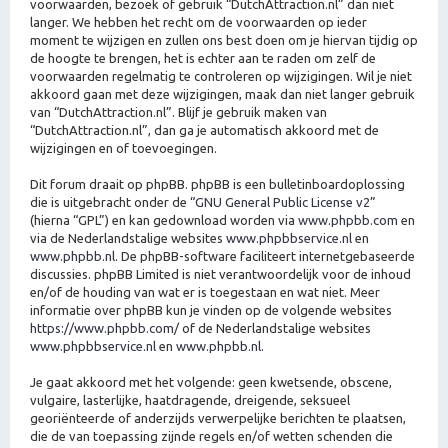
voorwaarden, bezoek of gebruik “DutchAttraction.nl” dan niet
langer. We hebben het recht om de voorwaarden op ieder
moment te wijzigen en zullen ons best doen om je hiervan tijdig op
de hoogte te brengen, het is echter aan te raden om zelf de
voorwaarden regelmatig te controleren op wijzigingen. Wil je niet
akkoord gaan met deze wijzigingen, maak dan niet langer gebruik
van “DutchAttraction.nl”. Blijf je gebruik maken van
“DutchAttraction.nl”, dan ga je automatisch akkoord met de
wijzigingen en of toevoegingen.
Dit forum draait op phpBB. phpBB is een bulletinboardoplossing
die is uitgebracht onder de “
GNU General Public License v2
”
(hierna “GPL”) en kan gedownload worden via
www.phpbb.com
en
via de Nederlandstalige websites
www.phpbbservice.nl
en
www.phpbb.nl
. De phpBB-software faciliteert internetgebaseerde
discussies. phpBB Limited is niet verantwoordelijk voor de inhoud
en/of de houding van wat er is toegestaan en wat niet. Meer
informatie over phpBB kun je vinden op de volgende websites
https://www.phpbb.com/
of de Nederlandstalige websites
www.phpbbservice.nl
en
www.phpbb.nl
.
Je gaat akkoord met het volgende: geen kwetsende, obscene,
vulgaire, lasterlijke, haatdragende, dreigende, seksueel
georiënteerde of anderzijds verwerpelijke berichten te plaatsen,
die de van toepassing zijnde regels en/of wetten schenden die