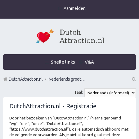
Aanmelden
Snelle links
V&A
DutchAttraction.nl
Nederlands grootste Dutch Attraction, Lifestyle, Vrouwen versieren en Pick-Up (PUA) Forum
Z
Taal:
oe
DutchAttraction.nl - Registratie
k
Door het bezoeken van “DutchAttraction.nl” (hierna genoemd
“wij”, “ons”, “onze”, “DutchAttraction.nl”,
“https://www.dutchattraction.nl”), ga je automatisch akkoord met
de volgende voorwaarden. Als je niet akkoord gaat met deze