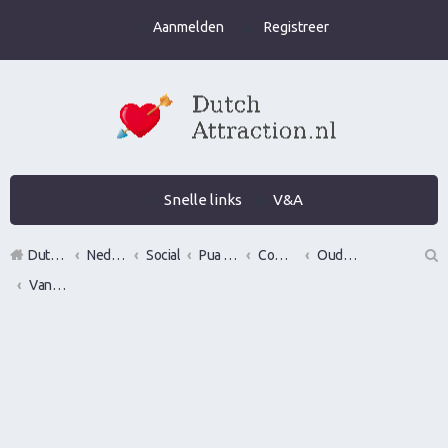
Aanmelden
Registreer
Snelle links
V&A
DutchAttraction.nl
Nederlands grootste Dutch Attraction, Lifestyle, Vrouwen versieren en Pick-Up (PUA) Forum
Social
Pua evenementen
Commerciële bedrijven / Reviews van versier workshops en pick up bootcamps
Oude bedrijven
Vandaag Vrouwen Versieren
Z
oe
k