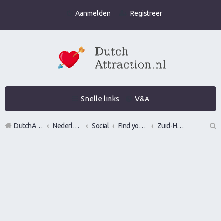
Aanmelden
Registreer
Snelle links
V&A
DutchAttraction.nl
Nederlands grootste Dutch Attraction, Lifestyle, Vrouwen versieren en Pick-Up (PUA) Forum
Social
Find your wingman
Zuid-Holland
Z
oe
k